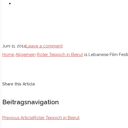
11 Lebanese Film Festival Beir
Juni 11, 2014
Leave a comment
Home
Allgemein
Roter Teppich in Beirut
11 Lebanese Film Festi
Share this Article
Beitragsnavigation
Previous Article
Roter Teppich in Beirut