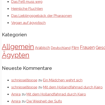
Das Fett muss weg
Heimliche Fluchten
Das Lieblingsgebäck der Pharaonen
Vegan auf ägyptisch
Kategorien
Allgemein
Frauen
Gesc
Film
Arabisch
Deutschland
Ägypten
Neueste Kommentare
schnipseltippse
zu
Ein Mädchen wehrt sich
schnipseltippse
zu
Mit dem Hollandfahrrad durch Kairo
Amira
zu
Mit dem Hollandfahrrad durch Kairo
Amira
zu
Die Weisheit der Sufis