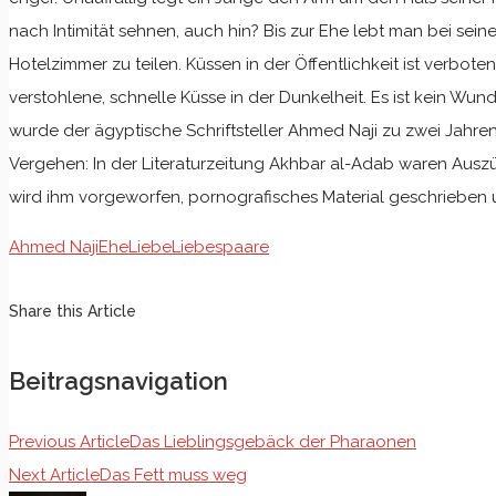
nach Intimität sehnen, auch hin? Bis zur Ehe lebt man bei seine
Hotelzimmer zu teilen. Küssen in der Öffentlichkeit ist verbot
verstohlene, schnelle Küsse in der Dunkelheit. Es ist kein Wund
wurde der ägyptische Schriftsteller Ahmed Naji zu zwei Jahren
Vergehen: In der Literaturzeitung Akhbar al-Adab waren Ausz
wird ihm vorgeworfen, pornografisches Material geschrieben u
Ahmed Naji
Ehe
Liebe
Liebespaare
Share this Article
Beitragsnavigation
Previous Article
Das Lieblingsgebäck der Pharaonen
Next Article
Das Fett muss weg