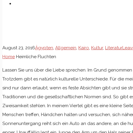
Heimliche Fluchten
August 23, 2016
Ägypten
,
Allgemein
,
Kairo
,
Kultur
,
Literatur
Leav
Home
Heimliche Fluchten
Lassen Sie uns über die Liebe sprechen. Im Grund genommen ist
Trotzdem gibt es natürlich kulturelle Unterschiede. Für die m
sind nur dann erlaubt, wenn es feste Absichten gibt und sie 
Traditionen und die gesellschaftlichen Normen sind. So gibt 
Zweisamkeit stehlen. In meinem Viertel gibt es eine kleine Seit
Menschen treffen, Händchen halten und versuchen, sich nähe
Sonnenuntergang reiht sich ein Auto an das andere, an die 
enger. Unauffällig legt ein Junge den Arm um den Hals seiner F