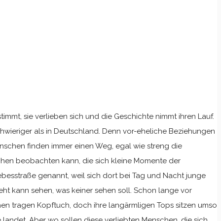
timmt, sie verlieben sich und die Geschichte nimmt ihren Lauf.
 schwieriger als in Deutschland. Denn vor-eheliche Beziehungen
enschen finden immer einen Weg, egal wie streng die
ärchen beobachten kann, die sich kleine Momente der
Liebesstraße genannt, weil sich dort bei Tag und Nacht junge
ht kann sehen, was keiner sehen soll. Schon lange vor
en tragen Kopftuch, doch ihre langärmligen Tops sitzen umso
é landet. Aber wo sollen diese verliebten Menschen, die sich