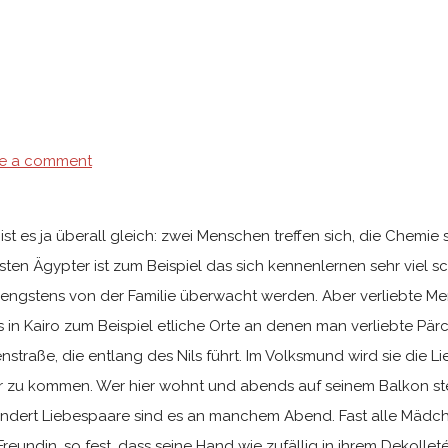
e a comment
 es ja überall gleich: zwei Menschen treffen sich, die Chemie s
eisten Ägypter ist zum Beispiel das sich kennenlernen sehr viel
strengstens von der Familie überwacht werden. Aber verliebte M
es in Kairo zum Beispiel etliche Orte an denen man verliebte P
enstraße, die entlang des Nils führt. Im Volksmund wird sie die 
r zu kommen. Wer hier wohnt und abends auf seinem Balkon ste
hundert Liebespaare sind es an manchem Abend. Fast alle Mädch
reundin, so fest, dass seine Hand wie zufällig in ihrem Dekollet