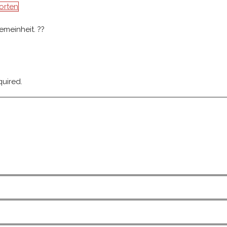
orten
emeinheit. ??
quired.