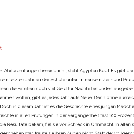
t
 der Abiturprüfungen hereinbricht, steht Ägypten Kopf. Es gibt
hrem letzten Jahr an der Schule unter immensem Zeit- und Prüfun
üssen die Familien noch viel Geld für Nachhilfestunden ausgebe
nehmen wollen, gibt es jedes Jahr aufs Neue. Denn ohne ausrei
Doch in diesem Jahr ist es die Geschichte eines jungen Mädch
reichte in allen Prüfungen in der Vergangenheit fast 100 Prozen
Resultate bekam, fiel sie vor Schreck in Ohnmacht. In allen sie
geschehen war, traute sie ihren Augen nicht. Statt der vollgesc