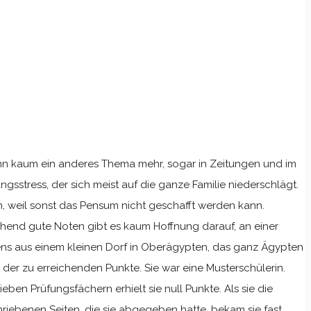
 dann kaum ein anderes Thema mehr, sogar in Zeitungen und im
gsstress, der sich meist auf die ganze Familie niederschlägt.
n, weil sonst das Pensum nicht geschafft werden kann.
chend gute Noten gibt es kaum Hoffnung darauf, an einer
ens aus einem kleinen Dorf in Oberägypten, das ganz Ägypten
t der zu erreichenden Punkte. Sie war eine Musterschülerin.
ben Prüfungsfächern erhielt sie null Punkte. Als sie die
hriebenen Seiten, die sie abgegeben hatte, bekam sie fast