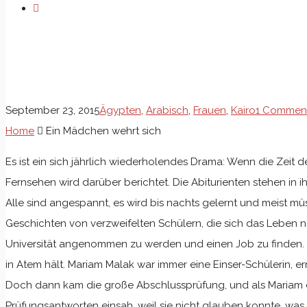
Ein Mädchen wehrt sich
September 23, 2015
Ägypten
,
Arabisch
,
Frauen
,
Kairo
1 Commen
Home
Ein Mädchen wehrt sich
Es ist ein sich jährlich wiederholendes Drama: Wenn die Zeit
Fernsehen wird darüber berichtet. Die Abiturienten stehen in i
Alle sind angespannt, es wird bis nachts gelernt und meist m
Geschichten von verzweifelten Schülern, die sich das Leben 
Universität angenommen zu werden und einen Job zu finden. 
in Atem hält. Mariam Malak war immer eine Einser-Schülerin, er
Doch dann kam die große Abschlussprüfung, und als Mariam die 
Prüfungsantworten einsah, weil sie nicht glauben konnte, was 