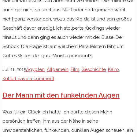
Manchmal lässt es sich aber nicht vermeiden. Die Toilette sah
auch gar nicht so übel aus. Nur leider hatte jemand wohl
nicht ganz verstanden, wozu das Klo da ist und sein großes
Geschäft davor erledigt. Ich stolperte rücklings wieder
hinaus und dann ging es auch wieder mit der Blase. Der
Schock. Die Frage ist: auf welchem Parallelstern lebt um
Gottes Willen der gute Ministerpräsident?!
Juli 11, 2015
Ägypten
,
Allgemein
,
Film
,
Geschichte
,
Kairo
,
Kultur
Leave a comment
Der Mann mit den funkelnden Augen
Was für ein Glück ich hatte. Ich durfte diesen Mann
persönlich treffen, ihm aus der Nähe in seine
unwiderstehlichen, funkelnden, dunklen Augen schauen, ein