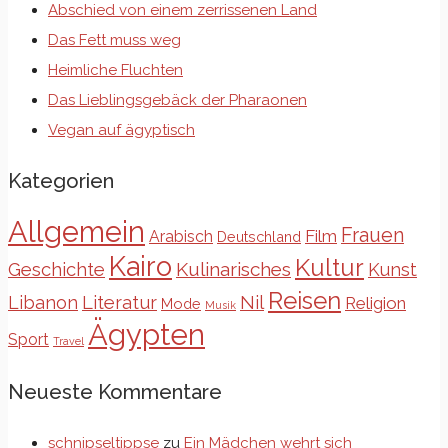
Abschied von einem zerrissenen Land
Das Fett muss weg
Heimliche Fluchten
Das Lieblingsgebäck der Pharaonen
Vegan auf ägyptisch
Kategorien
Allgemein
Frauen
Film
Arabisch
Deutschland
Kairo
Kultur
Kulinarisches
Geschichte
Kunst
Reisen
Libanon
Literatur
Nil
Religion
Mode
Musik
Ägypten
Sport
Travel
Neueste Kommentare
schnipseltippse
zu
Ein Mädchen wehrt sich