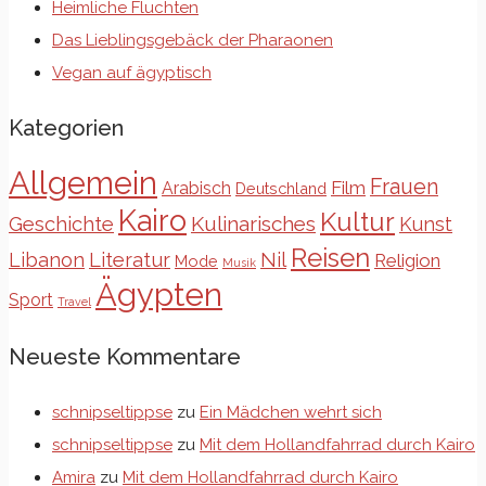
Heimliche Fluchten
Das Lieblingsgebäck der Pharaonen
Vegan auf ägyptisch
Kategorien
Allgemein
Frauen
Film
Arabisch
Deutschland
Kairo
Kultur
Kulinarisches
Geschichte
Kunst
Reisen
Libanon
Literatur
Nil
Religion
Mode
Musik
Ägypten
Sport
Travel
Neueste Kommentare
schnipseltippse
zu
Ein Mädchen wehrt sich
schnipseltippse
zu
Mit dem Hollandfahrrad durch Kairo
Amira
zu
Mit dem Hollandfahrrad durch Kairo