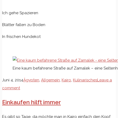
Ich gehe Spazieren
Blätter fallen zu Boden
In frischen Hundekot
Eine kaum befahrene Straße auf Zamalek – eine Seltenh
Juni 4, 2014
Ägypten
,
Allgemein
,
Kairo
,
Kulinarisches
Leave a
comment
Einkaufen hilft immer
Es gibt so Tage, da möchte man in Kairo einfach den Kopf