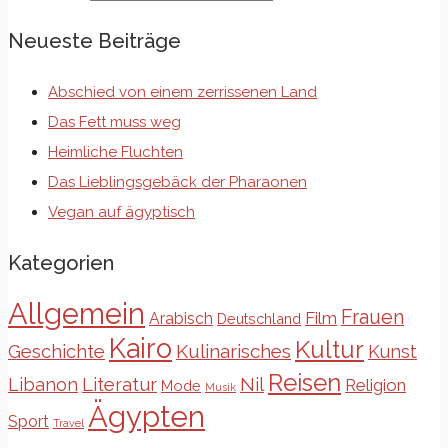
Neueste Beiträge
Abschied von einem zerrissenen Land
Das Fett muss weg
Heimliche Fluchten
Das Lieblingsgebäck der Pharaonen
Vegan auf ägyptisch
Kategorien
Allgemein
Frauen
Film
Arabisch
Deutschland
Kairo
Kultur
Kulinarisches
Geschichte
Kunst
Reisen
Libanon
Literatur
Nil
Religion
Mode
Musik
Ägypten
Sport
Travel