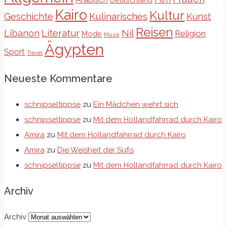
Kairo
Kultur
Kulinarisches
Geschichte
Kunst
Reisen
Libanon
Literatur
Nil
Religion
Mode
Musik
Ägypten
Sport
Travel
Neueste Kommentare
schnipseltippse
zu
Ein Mädchen wehrt sich
schnipseltippse
zu
Mit dem Hollandfahrrad durch Kairo
Amira
zu
Mit dem Hollandfahrrad durch Kairo
Amira
zu
Die Weisheit der Sufis
schnipseltippse
zu
Mit dem Hollandfahrrad durch Kairo
Archiv
Archiv