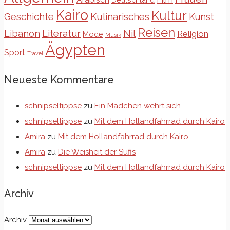
Kairo
Kultur
Kulinarisches
Geschichte
Kunst
Reisen
Libanon
Literatur
Nil
Religion
Mode
Musik
Ägypten
Sport
Travel
Neueste Kommentare
schnipseltippse
zu
Ein Mädchen wehrt sich
schnipseltippse
zu
Mit dem Hollandfahrrad durch Kairo
Amira
zu
Mit dem Hollandfahrrad durch Kairo
Amira
zu
Die Weisheit der Sufis
schnipseltippse
zu
Mit dem Hollandfahrrad durch Kairo
Archiv
Archiv